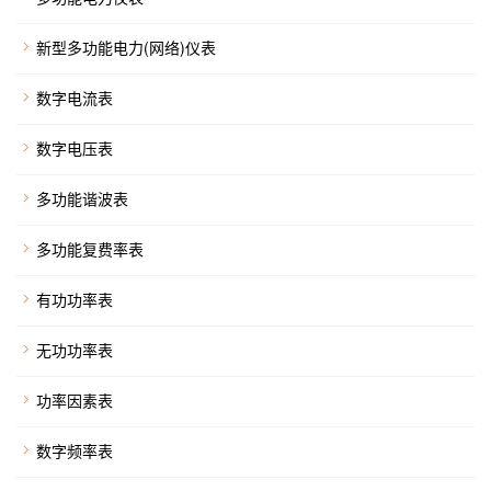
新型多功能电力(网络)仪表
数字电流表
数字电压表
多功能谐波表
多功能复费率表
有功功率表
无功功率表
功率因素表
数字频率表