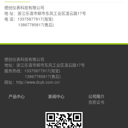
德创仪表科技有限公司
地 址：浙江乐清市柳市东风工业区凌云路17号
电 话：13375877917(淘宝)
13867785817(售后)
德创仪表科技有限公司
地址：浙江乐清市柳市东风工业区凌云路17号
服务热线：13375877917(淘宝)
13867785817(售后)
网址：http://www.dcyb.com.cn/
产品中心
新闻中心
公司简介
资质证书