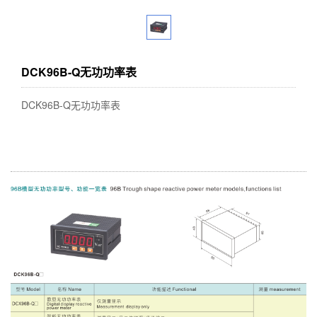
DCK96B-Q无功功率表
DCK96B-Q无功功率表