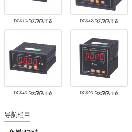
DCK16-Q无功功率表
DCK42-Q无功功率表
DCK46-Q无功功率表
DCK96-Q无功功率表
导航栏目
多功能电力仪表