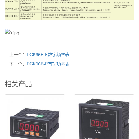
上一个：
DCK96B-F数字频率表
下一个：
DCK96B-P有功功率表
相关产品