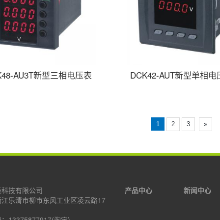
K48-AU3T新型三相电压表
DCK42-AUT新型单相
1
2
3
»
表科技有限公司
产品中心
新闻中心
浙江乐清市柳市东风工业区凌云路17
13375877917(淘宝)