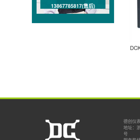
13867785817(售后)
DC
德创仪
地址：
号
服务热线：