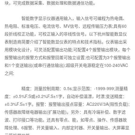
块，可完成数据采集、数据处理和数据通信功能。
智能数字显示仪器通用输入，输入信号可编程为热电偶、
热电阻、标准电压、电流信号、MV信号、远程传输压力表;具有60
段折线校正功能，可校正输入的非线性信号。以下杭州智能数显仪
表制造商简要介绍了智能数显仪表的特点和技术指标。仪表输出采
用模块化设计，可灵活配置输出功能;可配置4个报警输出模块，每个
报警输出的报警方式和报警回差可独立设置;也可配置为3个报警输出
和1个变送输出(或串行通信输出);超级开关电源稳定在100-240VAC
之间;
精度：测量控制周期：0.5s;显示范围：-1999-999;测量精
度：±0.5%F.S或±0.2%F.S±1字，自动补偿温漂，时漂;变送精度：
±0.3%F.S±1字。报警：报警输出接点容量：AC220V/3A(阻性负载);
传感器故障继电器输出(扩展功能)。另外：具有冷端补偿、数字滤
波、打印接口等功能。还具有零点、能，如零点、操作、传感器故
障处理、6报警、开关量输入、内部定时器、开关量输出、大屏幕显