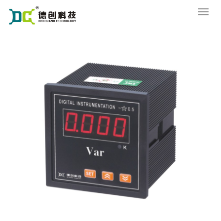
您的位置：
网站首页
>
产品中心
>
无功功率表
导
航
菜
单