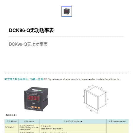
DCK96-Q无功功率表
DCK96-Q无功功率表