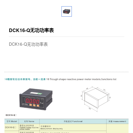
DCK16-Q无功功率表
DCK16-Q无功功率表