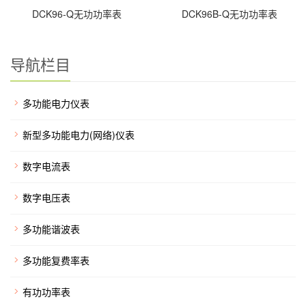
DCK96-Q无功功率表
DCK96B-Q无功功率表
导航栏目
多功能电力仪表
新型多功能电力(网络)仪表
数字电流表
数字电压表
多功能谐波表
多功能复费率表
有功功率表