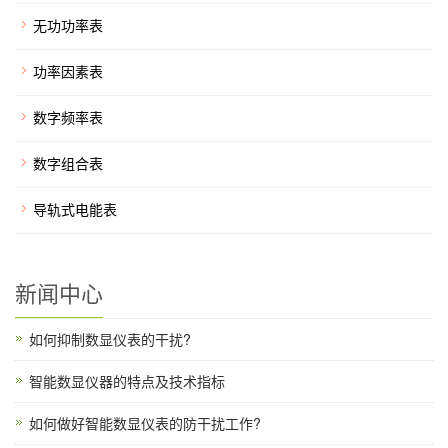
无功功率表
功率因素表
数字频率表
数字组合表
导轨式电能表
新闻中心
如何抑制数显仪表的干扰?
智能数显仪器的特点及技术指标
如何做好智能数显仪表的防干扰工作?