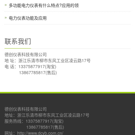
多功能电力仪表有什么特点?应用的领
电力仪表功能及应用
联系我们
德创仪表科技有限公司
地 址：浙江乐清市柳市东风工业区凌云路17号
电 话：13375877917(淘宝)
13867785817(售后)
德创仪表科技有限公司
地址：浙江乐清市柳市东风工业区凌云路17号
服务热线：13375877917(淘宝)
13867785817(售后)
网址：http://www.dcyb.com.cn/