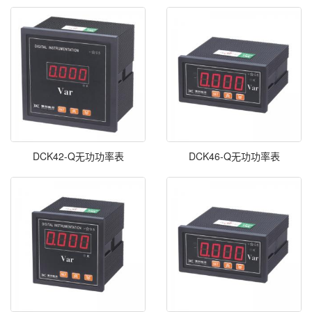
DCK42-Q无功功率表
DCK46-Q无功功率表