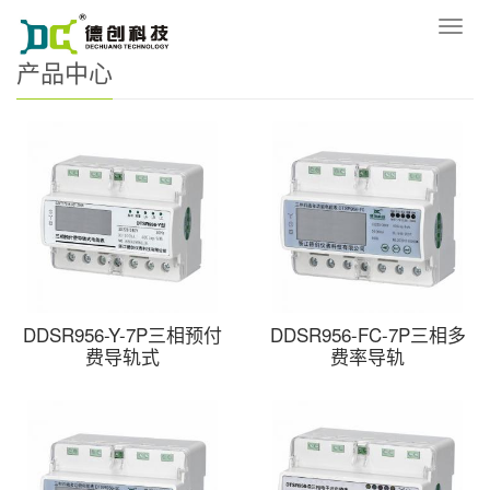
您的位置：
网站首页
>
产品中心
导
航
产品中心
菜
单
DDSR956-Y-7P三相预付
DDSR956-FC-7P三相多
费导轨式
费率导轨