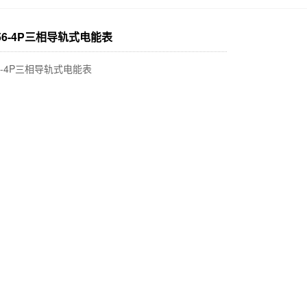
956-4P三相导轨式电能表
56-4P三相导轨式电能表