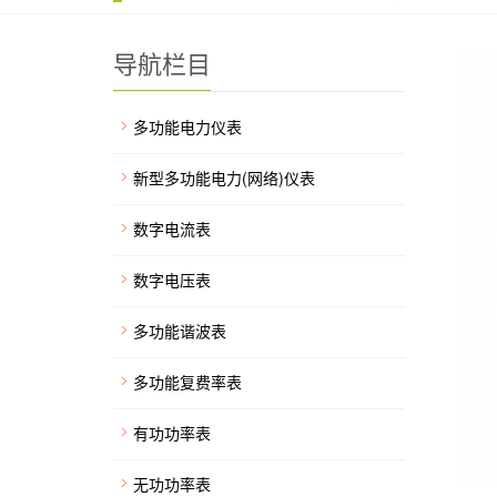
导航栏目
多功能电力仪表
新型多功能电力(网络)仪表
数字电流表
数字电压表
多功能谐波表
多功能复费率表
有功功率表
无功功率表