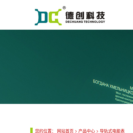
您的位置：
网站首页
>
产品中心
>
导轨式电能表