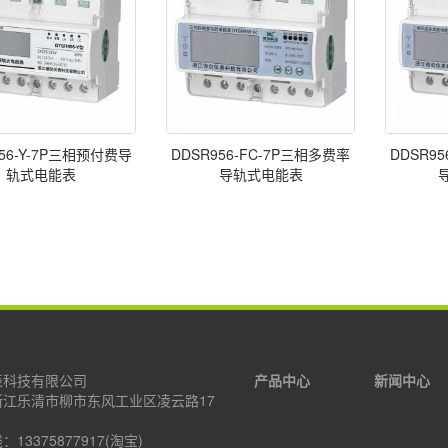
956-Y-7P三相预付费导
DDSR956-FC-7P三相多费率
DDSR9
轨式电能表
导轨式电能表
表科技有限公司
产品中心
新闻中心
浙江乐清市柳市东风工业区凌云路17
13375877917(淘宝)