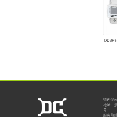
DDSR
德创仪
地址：
号
服务热线：