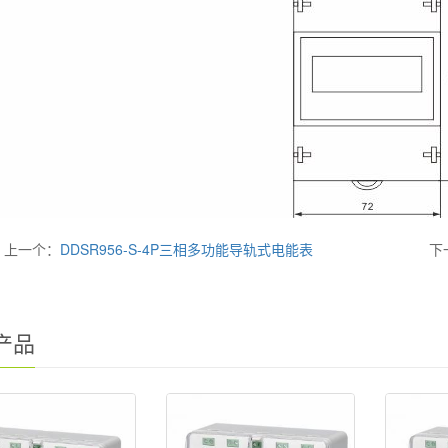
上一个：
DDSR956-S-4P三相多功能导轨式电能表
下
产品