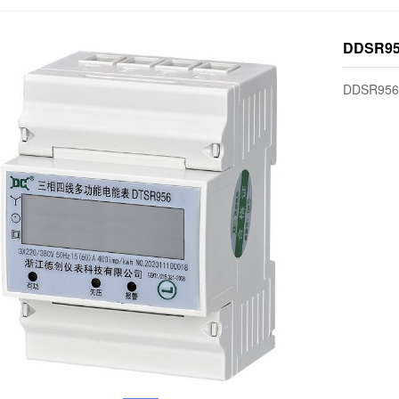
DDSR
DDSR9