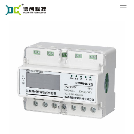
您的位置：
网站首页
>
产品中心
>
导轨式电能表
导
航
菜
单