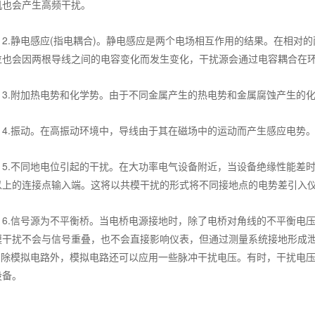
机也会产生高频干扰。
.静电感应(指电耦合)。静电感应是两个电场相互作用的结果。在相对的
位也会因两根导线之间的电容变化而发生变化，干扰源会通过电容耦合在
.附加热电势和化学势。由于不同金属产生的热电势和金属腐蚀产生的化
.振动。在高振动环境中，导线由于其在磁场中的运动而产生感应电势。
.不同地电位引起的干扰。在大功率电气设备附近，当设备绝缘性能差时
以上的连接点输入端。这将以共模干扰的形式将不同接地点的电势差引入
.信号源为不平衡桥。当电桥电源接地时，除了电桥对角线的不平衡电压(
模干扰不会与信号重叠，也不会直接影响仪表，但通过测量系统接地形成泄
7.除模拟电路外，模拟电路还可以应用一些脉冲干扰电压。有时，干扰电
设备。