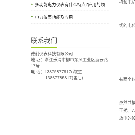
机和电
多功能电力仪表有什么特点?应用的领
电力仪表功能及应用
2
线的电
联系我们
3
德创仪表科技有限公司
4
地 址：浙江乐清市柳市东风工业区凌云路
17号
5
电 话：13375877917(淘宝)
13867785817(售后)
有两个
6
虽然共
干扰。
放电的