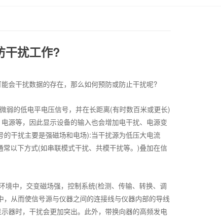
防干扰工作?
能会干扰数据的存在，那么如何预防或防止干扰呢?
弱的低电平电压信号，并在长距离(有时数百米或更长)
、电源等，因此显示设备的输入也会增加电干扰、电源变
的干扰主要是强磁场和电场):当干扰源为低压大电流
常以下方式(如串联模式干扰、共模干扰等。)叠加在信
环境中，交变磁场强，控制系统(检测、传输、转换、调
中，从而使信号源与仪器之间的连接线与仪器内部的导线
显示器时，干扰会更加突出。此外，带换向器的高频发电