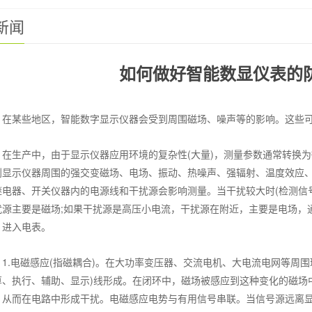
新闻
如何做好智能数显仪表的
某些地区，智能数字显示仪器会受到周围磁场、噪声等的影响。这些可
生产中，由于显示仪器应用环境的复杂性(大量)，测量参数通常转换为微
到显示仪器周围的强交变磁场、电场、振动、热噪声、强辐射、温度效应
继电器、开关仪器内的电源线和干扰源会影响测量。当干扰较大时(检测信号
扰源主要是磁场;如果干扰源是高压小电流，干扰源在附近，主要是电场，通
，进入电表。
.电磁感应(指磁耦合)。在大功率变压器、交流电机、大电流电网等周围
算、执行、辅助、显示)线形成。在闭环中，磁场被感应到这种变化的磁场
，从而在电路中形成干扰。电磁感应电势与有用信号串联。当信号源远离