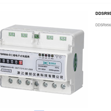
DDSR
DDSR9