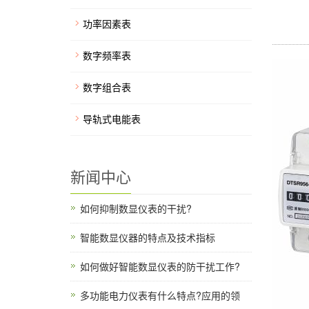
功率因素表
数字频率表
数字组合表
导轨式电能表
新闻中心
如何抑制数显仪表的干扰?
智能数显仪器的特点及技术指标
如何做好智能数显仪表的防干扰工作?
多功能电力仪表有什么特点?应用的领