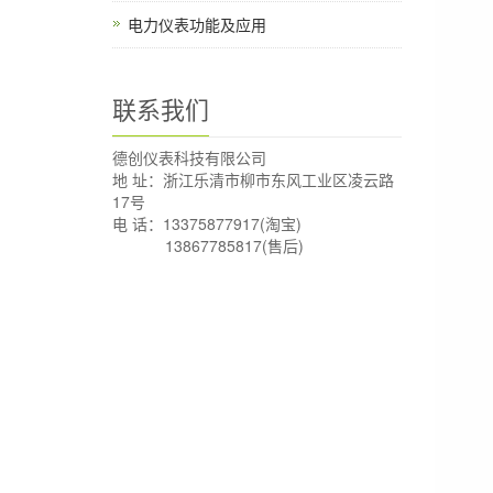
电力仪表功能及应用
联系我们
德创仪表科技有限公司
地 址：浙江乐清市柳市东风工业区凌云路
17号
电 话：13375877917(淘宝)
13867785817(售后)