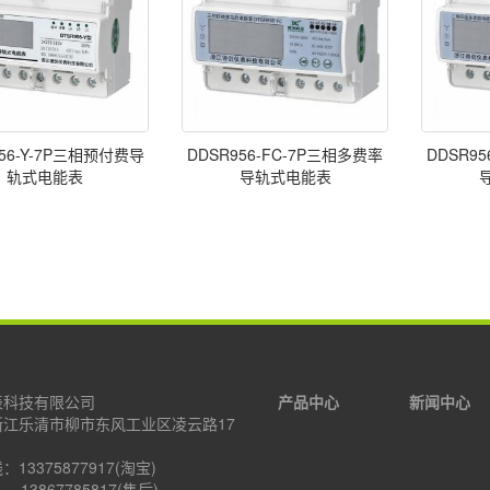
956-Y-7P三相预付费导
DDSR956-FC-7P三相多费率
DDSR9
轨式电能表
导轨式电能表
表科技有限公司
产品中心
新闻中心
浙江乐清市柳市东风工业区凌云路17
13375877917(淘宝)
7785817(售后)