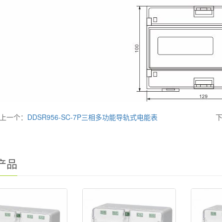
上一个：
DDSR956-SC-7P三相多功能导轨式电能表
产品